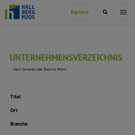
Karriere
Wirtschaft & Gewerbe
UNTERNEHMENSVERZEICHNIS
Wirtschaftsförderung
Nach Gewerbe oder Branche filtern
Unternehmensverzeichnis
Titel
Hotels & Gaststätten
Ort
Wirtschaftsstandort Hallbergmoos
Branche
Munich Airport Business Park