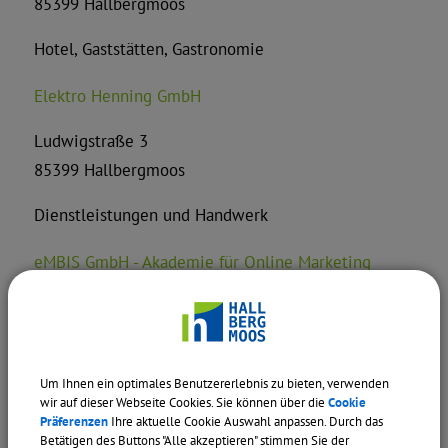
85399 Hallbergmoos
Hotel, Gaststätten, Gastronomie
Elektro Henning GmbH
Ludwigstraße 3
85399 Hallbergmoos
Dienstleistungen und Handwerk
eMBIS GmbH - Akademie für Online Marketing
Blumenstraße 25
85399 Hallbergmoos
Um Ihnen ein optimales Benutzererlebnis zu bieten, verwenden
Energieallianz Bayern GmbH & Co. KG
wir auf dieser Webseite Cookies. Sie können über die
Cookie
Präferenzen
Ihre aktuelle Cookie Auswahl anpassen. Durch das
Betätigen des Buttons "Alle akzeptieren" stimmen Sie der
Junkersstraße 7