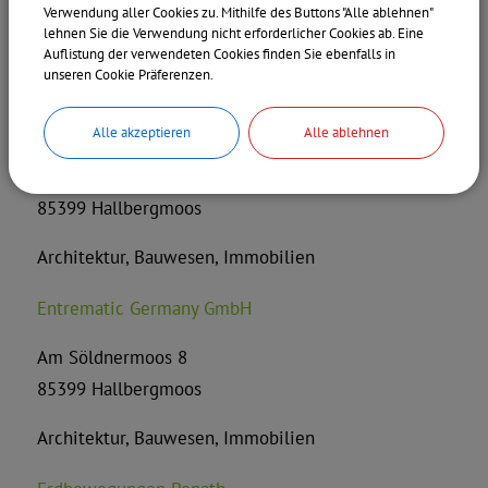
Verwendung aller Cookies zu. Mithilfe des Buttons "Alle ablehnen"
85399 Hallbergmoos
lehnen Sie die Verwendung nicht erforderlicher Cookies ab. Eine
Auflistung der verwendeten Cookies finden Sie ebenfalls in
Erneuerbare Energien
unseren Cookie Präferenzen.
Engelsen Immobilienmanagement
Alle akzeptieren
Alle ablehnen
Hollerweg 4
85399 Hallbergmoos
Architektur, Bauwesen, Immobilien
Entrematic Germany GmbH
Am Söldnermoos 8
85399 Hallbergmoos
Architektur, Bauwesen, Immobilien