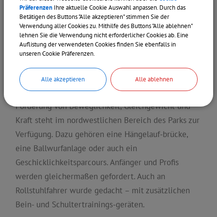
Präferenzen
Ihre aktuelle Cookie Auswahl anpassen. Durch das
Betätigen des Buttons "Alle akzeptieren" stimmen Sie der
Verwendung aller Cookies zu. Mithilfe des Buttons "Alle ablehnen"
lehnen Sie die Verwendung nicht erforderlicher Cookies ab. Eine
Auflistung der verwendeten Cookies finden Sie ebenfalls in
FITNESSPARCOURS
unseren Cookie Präferenzen.
Hier kommen Fitnessfans voll auf ihre Kosten. Ein
Alle akzeptieren
Alle ablehnen
generationenübergreifendes Angebot an Geräten zur
Förderung von Beweglichkeit, Gleichgewicht und
Kraft steht im nordwestlichen Bereich des Parks zur
Verfügung. Dazu gehören eine Hängelauf-brücke,
eine Ballwurfanlage oder auch ein
Geschicklichkeitsparcours. Anfänger und Profis
werden gleichermaßen gefordert. Auch an
Rollstuhlfahrer wurde gedacht – mit zusätzlichen
Bein- und Schultertrainings-geräten.