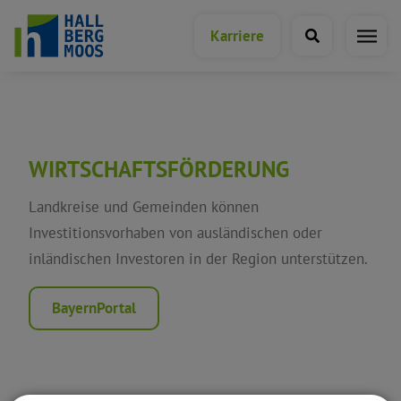
Karriere
Bürgerservice A-Z
WIRTSCHAFTSFÖRDERUNG
Abfall & Entsorgung
Landkreise und Gemeinden können
Investitionsvorhaben von ausländischen oder
Archiv
inländischen Investoren in der Region unterstützen.
Ausweise, Genehmigungen &
BayernPortal
Dokumente
Bürgerbegehren und -entscheide