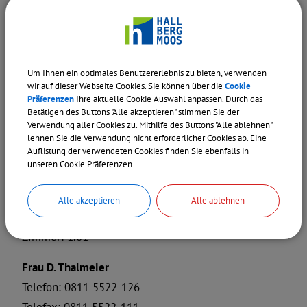
Bürgerbüro
Ehe, Familie & Partnerschaft
Um Ihnen ein optimales Benutzererlebnis zu bieten, verwenden
wir auf dieser Webseite Cookies. Sie können über die
Cookie
ANSPRECHPARTNER
Ehrungen
Präferenzen
Ihre aktuelle Cookie Auswahl anpassen. Durch das
Betätigen des Buttons "Alle akzeptieren" stimmen Sie der
Sachgebiet WiFö - Wirtschaftsförderung
Verwendung aller Cookies zu. Mithilfe des Buttons "Alle ablehnen"
lehnen Sie die Verwendung nicht erforderlicher Cookies ab. Eine
Feldgeschworene
Auflistung der verwendeten Cookies finden Sie ebenfalls in
Herr A. Mademann
unseren Cookie Präferenzen.
Abteilungsleitung
Feuerwehrwesen
Telefon: 08115522 128
Alle akzeptieren
Alle ablehnen
Telefax: 08115522 111
Feuerwerk
Zimmer: 1.01
Fundsachen
Frau D. Thalmeier
Telefon: 0811 5522-126
Gewässerunterhaltung